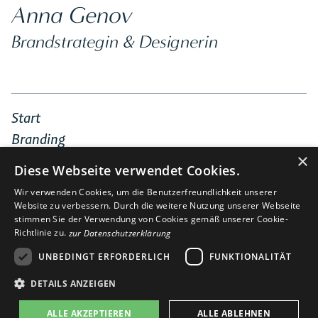
Anna Genov
Brandstrategin & Designerin
Start
Branding
×
Webdesign
Diese Webseite verwendet Cookies.
Portfolio
Wir verwenden Cookies, um die Benutzerfreundlichkeit unserer
Über Mich
Website zu verbessern. Durch die weitere Nutzung unserer Webseite
stimmen Sie der Verwendung von Cookies gemäß unserer Cookie-
Kontakt
Richtlinie zu.
zur Datenschutzerklärung
LinkedIn
UNBEDINGT ERFORDERLICH
FUNKTIONALITÄT
DETAILS ANZEIGEN
Impressum
Datenschutzerklärung
ALLE AKZEPTIEREN
ALLE ABLEHNEN