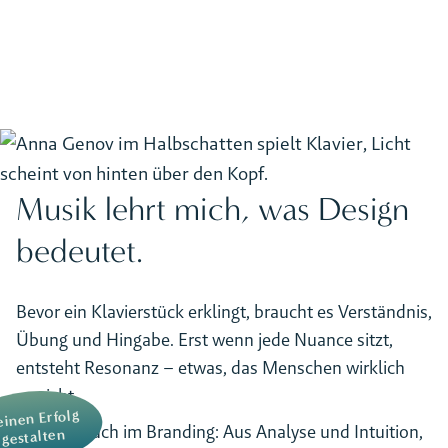
Musik lehrt mich, was Design
bedeutet.
Bevor ein Klavierstück erklingt, braucht es Verständnis,
Übung und Hingabe. Erst wenn jede Nuance sitzt,
entsteht Resonanz – etwas, das Menschen wirklich
erreicht.
inen Erfolg
So ist es auch im Branding: Aus Analyse und Intuition,
gestalten